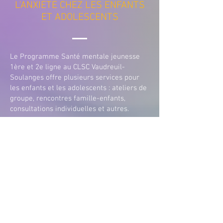
L'ANXIÉTÉ CHEZ LES ENFANTS
ET ADOLESCENTS
Le Programme Santé mentale jeunesse
1ère et 2e ligne au CLSC Vaudreuil-
Soulanges offre plusieurs services pour
les enfants et les adolescents : ateliers de
groupe, rencontres famille-enfants,
consultations individuelles et autres.
Les parents de la région de Vaudreuil-
Soulanges qui veulent de l’aide pour leurs
jeunes peuvent communiquer avec le
CLSC, à l’Accueil psycho-social (
450-455-
6171
), qui les dirigera vers le guichet
approprié.