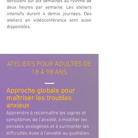
déroulent sur dix semaines au rythme de
deux heures par semaine. Les ateliers
intensifs durent 4 demis journées. Des
ateliers en vidéoconférence sont aussi
disponibles.
ATELIERS POUR ADULTES DE
18 À 98 ANS
Approche globale pour
maîtriser les troubles
anxieux
Apprendre à reconnaître les signes et
symptômes de l'anxiété, à modifier les
pensées anxiogènes et à surmonter les
difficultés dues à l'anxiété au quotidien.